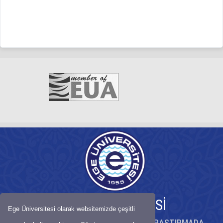
EGE ÜNİVERSİTESİ
Ege Üniversitesi olarak websitemizde çeşitli
KÖKLÜ BİRİKİMİYLE BİLİMDE ÖNCÜ, ARAŞTIRMADA