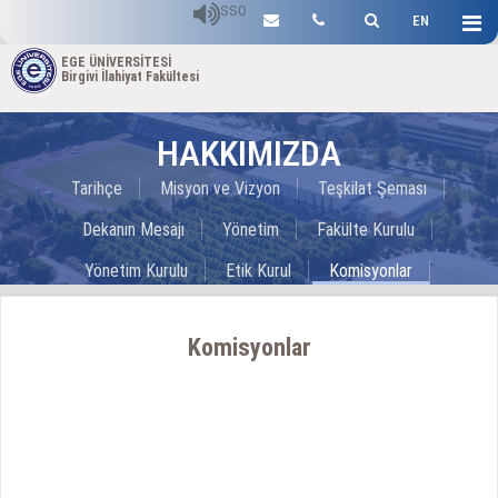
SSO
EN
EGE ÜNİVERSİTESİ
Birgivi İlahiyat Fakültesi
HAKKIMIZDA
Tarihçe
Misyon ve Vizyon
Teşkilat Şeması
Dekanın Mesajı
Yönetim
Fakülte Kurulu
Yönetim Kurulu
Etik Kurul
Komisyonlar
Komisyonlar